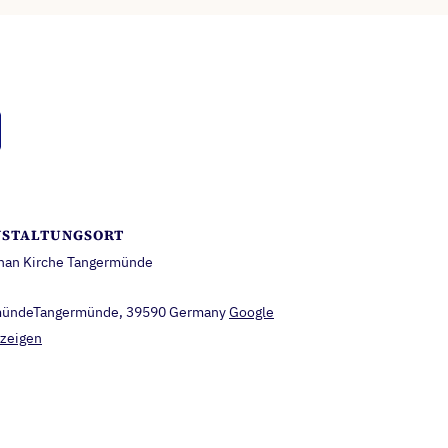
STALTUNGSORT
phan Kirche Tangermünde
mündeTangermünde
,
39590
Germany
Google
nzeigen